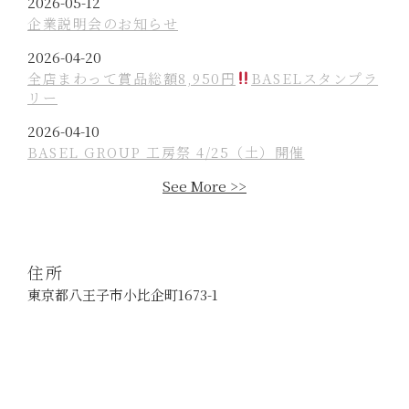
d
P
2026-05-12
t
o
o
企業説明会のお知らせ
e
n
s
d
P
2026-04-20
t
o
o
全店まわって賞品総額8,950円
BASELスタンプラ
e
リー
n
s
d
t
P
2026-04-10
o
e
o
BASEL GROUP 工房祭 4/25（土）開催
n
d
s
See More >>
o
t
n
e
d
o
住所
n
東京都八王子市小比企町1673-1