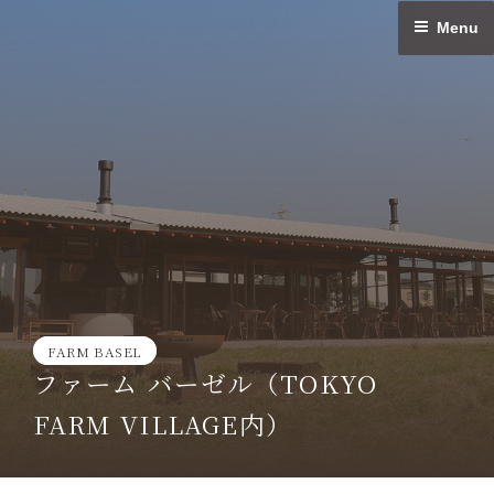
Skip
Menu
to
content
FARM BASEL
ファーム バーゼル（TOKYO
FARM VILLAGE内）