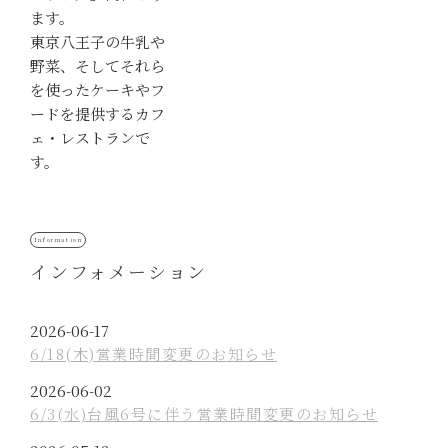
ます。
東京八王子の牛乳や
野菜、そしてそれら
を使ったケーキやフ
ードを提供するカフ
ェ・レストランで
す。
インフォメーション
P
2026-06-17
o
6/18(木)営業時間変更のお知らせ
s
P
2026-06-02
t
o
6/3(水)台風6号に伴う営業時間変更のお知らせ
e
s