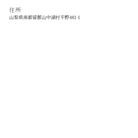
o
住所
n
山梨県南都留郡山中湖村平野481-1