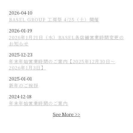
P
2026-04-10
o
BASEL GROUP 工房祭 4/25（土）開催
s
P
2026-01-19
t
o
2026年1月21日（水）BASEL各店舗営業時間変更の
e
お知らせ
s
d
t
P
2025-12-23
o
e
o
年末年始営業時間のご案内【2025年12月30日〜
n
d
2026年1月3日】
s
o
t
P
2025-01-01
n
e
o
新年のご挨拶
d
s
P
2024-12-18
o
t
o
年末年始営業時間のご案内
n
e
s
d
See More >>
t
o
e
n
d