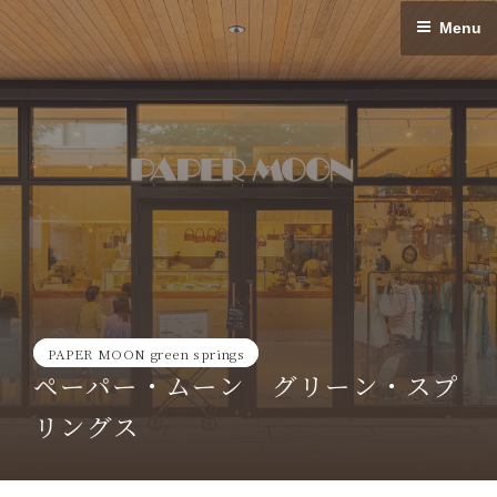
Skip
Menu
to
content
PAPER MOON green springs
ペーパー・ムーン グリーン・スプ
リングス