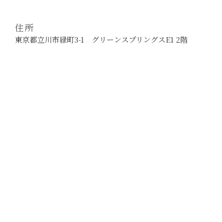
n
d
o
住所
n
東京都立川市緑町3-1 グリーンスプリングスE1 2階