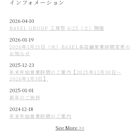
インフォメーション
P
2026-04-10
o
BASEL GROUP 工房祭 4/25（土）開催
s
P
2026-01-19
t
o
2026年1月21日（水）BASEL各店舗営業時間変更の
e
お知らせ
s
d
t
P
2025-12-23
o
e
o
年末年始営業時間のご案内【2025年12月30日〜
n
d
2026年1月3日】
s
o
t
P
2025-01-01
n
e
o
新年のご挨拶
d
s
P
2024-12-18
o
t
o
年末年始営業時間のご案内
n
e
s
d
See More >>
t
o
e