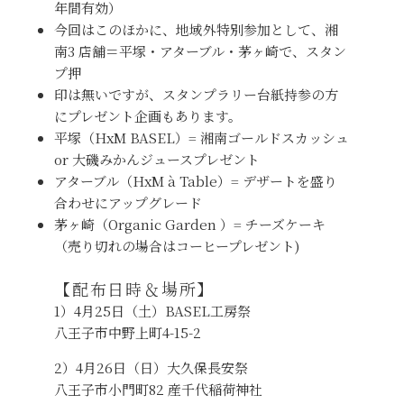
年間有効）
今回はこのほかに、地域外特別参加として、湘
南3 店舗＝平塚・アターブル・茅ヶ崎で、スタン
プ押
印は無いですが、スタンプラリー台紙持参の方
にプレゼント企画もあります。
平塚（HxM BASEL）= 湘南ゴールドスカッシュ
or 大磯みかんジュースプレゼント
アターブル（HxM à Table）= デザートを盛り
合わせにアップグレード
茅ヶ崎（Organic Garden ）= チーズケーキ
（売り切れの場合はコーヒープレゼント)
【配布日時＆場所】
1）4月25日（土）BASEL工房祭
八王子市中野上町4-15-2
2）4月26日（日）大久保長安祭
八王子市小門町82 産千代稲荷神社