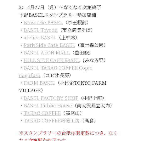
3） 4月27日（月）〜なくなり次第終了
下記BASELスタンプラリー参加店舗
・
Brasserie BASEL
（京王駅前）
・
BASEL Toyoda
（市立病院そば）
・
atelier BASEL
（上柚木）
・
Park Side Cafe BASEL
（富士森公園）
・
BASEL AEON MALL
（豊田駅）
・
HILL SIDE CAFE BASEL
（みなみ野）
・
BASEL TAKAO COFFEE Copio
nagafusa
（コピオ長房）
・
FARM BASEL
（小比企TOKYO FARM
VILLAGE）
・
BASEL FACTORY SHOP
（中野上町）
・
BASEL Public House
（南大沢都立大内）
・
TAKAO COFFEE
（高尾山）
・
TAKAO COFFEE焙煎工房
（高倉）
※スタンプラリーの台紙は限定数につき、なく
なり次第配布終了です。