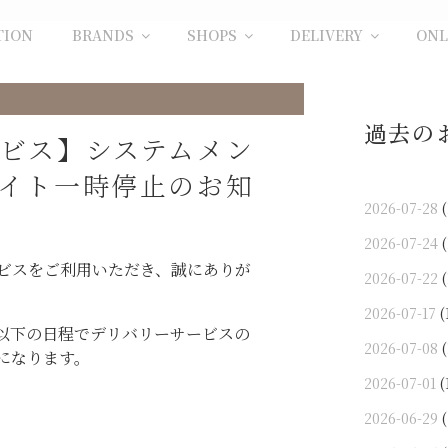
TION
BRANDS
SHOPS
DELIVERY
ONL
過去の
ビス】システムメン
イト一時停止のお知
2026-07-28
(
2026-07-24
(
ビスをご利用いただき、誠にありが
2026-07-22
(
2026-07-17
(
以下の日程でデリバリーサービスの
2026-07-08
(
になります。
2026-07-01
(
2026-06-29
(