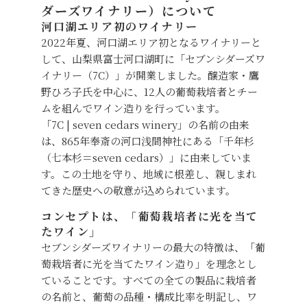
ダーズワイナリー）について
河口湖エリア初のワイナリー
2022年夏、河口湖エリア初となるワイナリーと
して、山梨県富士河口湖町に「セブンシダーズワ
イナリー（7C）」が開業しました。醸造家・鷹
野ひろ子氏を中心に、12人の葡萄栽培者とチー
ムを組んでワイン造りを行っています。
「7C | seven cedars winery」の名前の由来
は、865年奉斎の河口浅間神社にある「千年杉
（七本杉＝seven cedars）」に由来していま
す。この土地を守り、地域に根差し、親しまれ
てきた歴史への敬意が込められています。
コンセプトは、「葡萄栽培者に光を当て
たワイン」
セブンシダーズワイナリーの最大の特徴は、「葡
萄栽培者に光を当てたワイン造り」を理念とし
ていることです。すべての全ての製品に栽培者
の名前と、葡萄の品種・構成比率を明記し、ワ