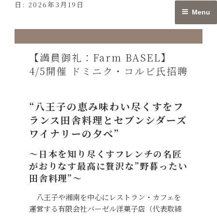
日:
2026年3月19日
Skip
Menu
to
content
【満員御礼：Farm BASEL】
4/5開催 ドミニク・コルビ氏招聘
“八王子の恵み味わい尽くすをフ
ランス田舎料理とセブンシダーズ
ワイナリーの夕べ”
〜日本を知り尽くすフレンチの名匠
がおりなす最高に贅沢な”野暮ったい
田舎料理”〜
八王子や湘南を中心にレストラン・カフェを
運営する有限会社バーゼル洋菓子店（代表取締