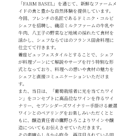
「FARM BASEL」を通じて、新鮮なファームメ
イドの食と豊かな自然体験を提供しています。
今回、フレンチの名匠であるドミニク・コルビ
シェフを招聘し、磯沼ミルクファームの牛乳や
牛肉、八王子の野菜など地域の採れたて食材を
活かし、シェフならではのフランス田舎料理に
仕立てて行きます。
着座ビュッフェスタイルとすることで、シェフ
が料理ゾーンにて解説やサーブを行う特別な形
式となっており、料理への想いや食材の魅力を
シェフと直接コミュニケーションいただけま
す。
また、当日は、「葡萄栽培者に光を当てたワイ
ン」をコンセプトに高品位なワインを作るワイ
ナリー、セブンシダーズワイナリー手掛ける厳選
ワインとのペアリングをお楽しみいただくとと
もに、醸造責任者の鷹野ひろこよりワインや醸
造についてもお伝えさせていただきます。
その素晴らしさから昨今、再注目されている田