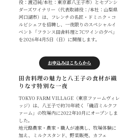
役：渡辺純/本社：東京都八王子市）とセブンシ
ダーズワイナリー（代表取締役：/本社：山梨県
河口湖市）は、フレンチの名匠・ドミニク・コ
ルビシェフを招聘し、一夜限りのスペシャルイ
ベント「フランス田舎料理と7Cワインの夕べ」
を2026年4月5日（日）に開催します。
お申込みはこちらから
田舎料理の魅力と八王子の食材が織
りなす特別な一夜
TOKYO FARM VILLAGE（東京ファームヴィレ
ッジ）は、八王子で約70年続く「磯沼ミルクフ
ァーム」の牧場内に2022年10月にオープンしま
した。
地元酪農家・農家・職人が連携し、牧場体験に
加え、ミルクスタンド、野菜販売、カフェ