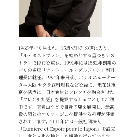
1965年パリ生まれ。15歳で料理の道に入り、
「ル・タストヴァン」を始めとする星つきレス
トランで修行を重ね、1991年には1582年創業の
パリの名店「ラ・トゥール・ダルジャン」副料
理長に就任。1994年来日後、ホテルニューオー
タニ大阪 サクラ総料理長などを経て、現在は東
京を拠点に、日本食材とフレンチを融合させた
「フレンチ割烹」を提案するシェフとして活躍
中です。南青山などで自身の店を展開し、最高
級の酒とのマリアージュを提供する料理が評価
されています。2011年には一般社団法人
「Lumiere et Espoir pour le Japon」を設立
し、食と文化を軸とした活動も行っています。