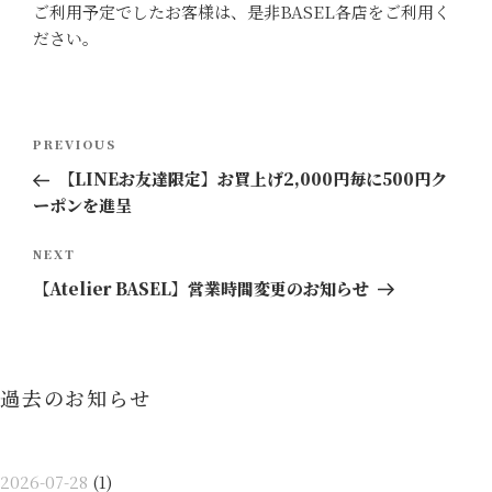
ご利用予定でしたお客様は、是非BASEL各店をご利用く
ださい。
投
Previous
PREVIOUS
稿
Post
【LINEお友達限定】お買上げ2,000円毎に500円ク
ナ
ーポンを進呈
ビ
ゲ
Next
NEXT
ー
Post
【Atelier BASEL】営業時間変更のお知らせ
シ
ョ
ン
過去のお知らせ
2026-07-28
(1)