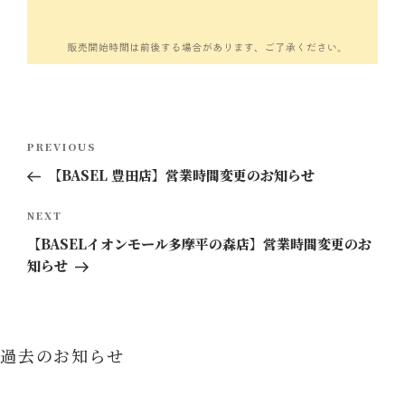
投
Previous
PREVIOUS
稿
Post
【BASEL 豊田店】営業時間変更のお知らせ
ナ
ビ
Next
NEXT
ゲ
Post
【BASELイオンモール多摩平の森店】営業時間変更のお
ー
知らせ
シ
ョ
ン
過去のお知らせ