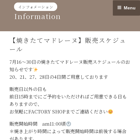
Skip
インフォメーション
Menu
to
Information
content
【焼きたてマドレーヌ】販売スケジュ
ール
7月16〜30日の焼きたてマドレーヌ販売スケジュールのお
知らせです
20、21、27、28日の4日間ご用意しております
販売日以外の日も
前日15時までにご予約をいただければご用意できる日も
ありますので、
お気軽にFACTORY SHOPまでご連絡ください
販売開始時間 am11:00頃
＊焼き上がり時間によって販売開始時間は前後する場合
があります。