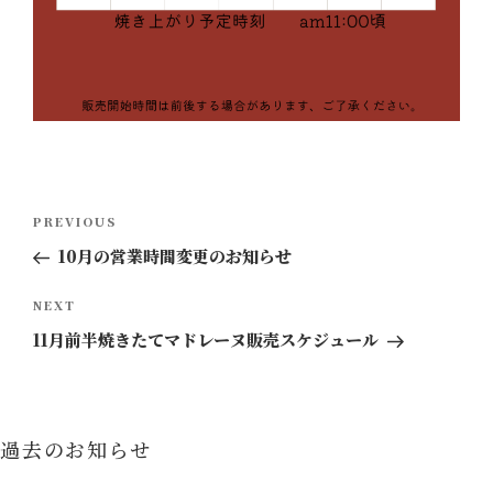
投
Previous
PREVIOUS
稿
Post
10月の営業時間変更のお知らせ
ナ
ビ
Next
NEXT
ゲ
Post
11月前半焼きたてマドレーヌ販売スケジュール
ー
シ
ョ
過去のお知らせ
ン