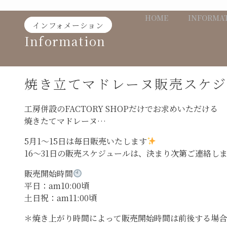
Skip
HOME
INFORMA
to
インフォメーション
content
Information
焼き立てマドレーヌ販売スケジ
工房併設のFACTORY SHOPだけでお求めいただける
焼きたてマドレーヌ…
5月1〜15日は毎日販売いたします
16〜31日の販売スケジュールは、決まり次第ご連絡し
販売開始時間
平日：am10:00頃
土日祝：am11:00頃
＊焼き上がり時間によって販売開始時間は前後する場合