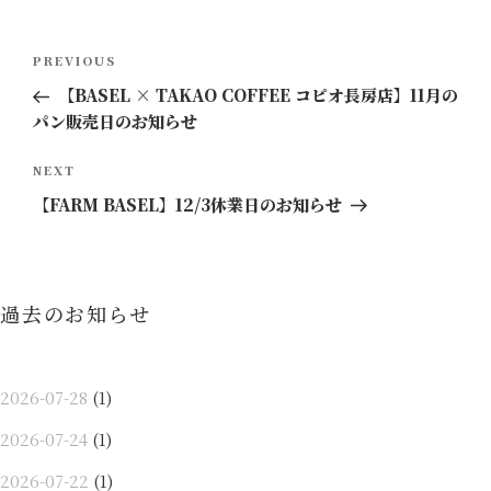
投
Previous
PREVIOUS
稿
Post
【BASEL × TAKAO COFFEE コピオ長房店】11月の
ナ
パン販売日のお知らせ
ビ
ゲ
Next
NEXT
ー
Post
【FARM BASEL】12/3休業日のお知らせ
シ
ョ
ン
過去のお知らせ
2026-07-28
(1)
2026-07-24
(1)
2026-07-22
(1)