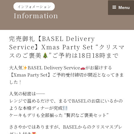
Skip
インフォメーション
Menu
to
Information
content
完売御礼【BASEL Delivery
Service】Xmas Party Set “クリスマ
スのご褒美
”ご予約は18日18時まで
大人気
BASEL Delivery Service
がお届けする
【Xmas Party Set】ご予約受付締切が間近となってきま
した！
人気の秘密は──
レンジで温めるだけで、まるでBASELのお店にいるかの
ような本格ディナーが完成
ケーキもデリも全部揃った “贅沢なご褒美セット”
ささやかではありますが、BASELからのクリスマスプレ
ゼント付き