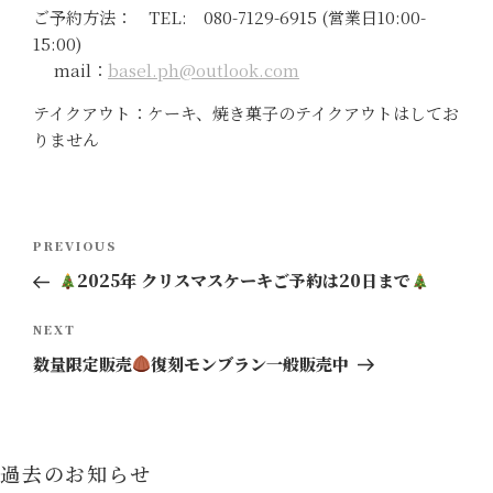
ご予約方法： TEL: 080-7129-6915 (営業日10:00-
15:00)
mail：
basel.ph@outlook.com
テイクアウト：ケーキ、焼き菓子のテイクアウトはしてお
りません
投
Previous
PREVIOUS
稿
Post
2025年 クリスマスケーキご予約は20日まで
ナ
ビ
Next
NEXT
ゲ
Post
数量限定販売
復刻モンブラン一般販売中
ー
シ
ョ
過去のお知らせ
ン