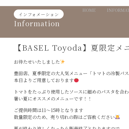
Skip
HOME
INFORMA
to
インフォメーション
content
Information
【BASEL Toyoda】夏限定
お待たせいたしました
豊田店、夏季限定の大人気メニュー「トマトの冷製パス
本日よりご用意しております
トマトをたっぷり使用したソースに細めのパスタを合わ
暑い夏にオススメのメニューです！！
ご提供時間は11〜15時となります
数量限定のため、売り切れの際はご容赦ください
夏が終わり涼しくなったら販売終了となりますので、