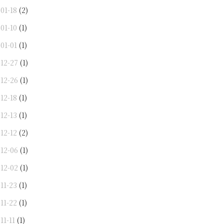
01-18
(2)
01-10
(1)
01-01
(1)
-12-27
(1)
-12-26
(1)
12-18
(1)
12-13
(1)
12-12
(2)
-12-06
(1)
-12-02
(1)
11-23
(1)
11-22
(1)
11-11
(1)