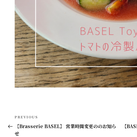
投
Previous
PREVIOUS
稿
Post
【Brasserie BASEL】 営業時間変更ののお知ら
【BAS
せ
ナ