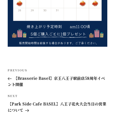
投
Previous
PREVIOUS
稿
Post
【Brasserie Basel】京王八王子駅前店58周年イベ
ナ
ント開催
ビ
ゲ
Next
NEXT
ー
Post
【Park Side Cafe BASEL】八王子花火大会当日の営業
シ
について