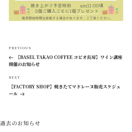
投
Previous
PREVIOUS
稿
Post
【BASEL TAKAO COFFEE コピオ長房】ワイン講座
ナ
開催のお知らせ
ビ
ゲ
Next
NEXT
ー
Post
【FACTORY SHOP】焼きたてマドレーヌ販売スケジュ
シ
ール
ョ
ン
過去のお知らせ