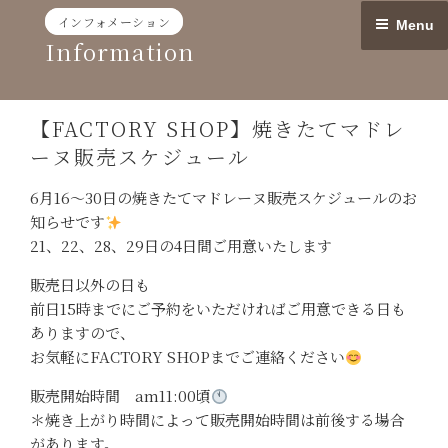
Skip
インフォメーション
Menu
to
Information
content
【FACTORY SHOP】焼きたてマドレ
ーヌ販売スケジュール
6月16〜30日の焼きたてマドレーヌ販売スケジュールのお
知らせです
21、22、28、29日の4日間ご用意いたします
販売日以外の日も
前日15時までにご予約をいただければご用意できる日も
ありますので、
お気軽にFACTORY SHOPまでご連絡ください
販売開始時間 am11:00頃
＊焼き上がり時間によって販売開始時間は前後する場合
があります。