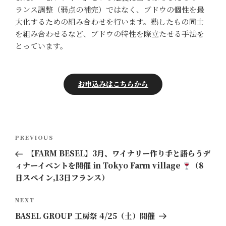
ランス調整（弱点の補完）ではなく、ブドウの個性を最
大化するための組み合わせを行います。熟したもの同士
を組み合わせるなど、ブドウの特性を際立たせる手法を
とっています。
お申込みはこちらから
投
Previous
PREVIOUS
稿
Post
【FARM BESEL】3月、ワイナリー作り手と語らうデ
ナ
ィナーイベントを開催 in Tokyo Farm village
（8
ビ
日スペイン,13日フランス）
ゲ
ー
Next
NEXT
Post
シ
BASEL GROUP 工房祭 4/25（土）開催