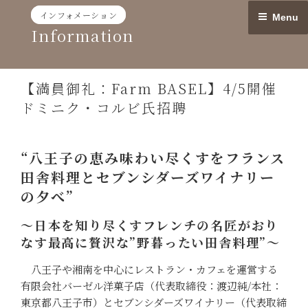
Skip
インフォメーション
Menu
to
Information
content
【満員御礼：Farm BASEL】4/5開催
ドミニク・コルビ氏招聘
“八王子の恵み味わい尽くすをフランス
田舎料理とセブンシダーズワイナリー
の夕べ”
〜日本を知り尽くすフレンチの名匠がおり
なす最高に贅沢な”野暮ったい田舎料理”〜
八王子や湘南を中心にレストラン・カフェを運営する
有限会社バーゼル洋菓子店（代表取締役：渡辺純/本社：
東京都八王子市）とセブンシダーズワイナリー（代表取締