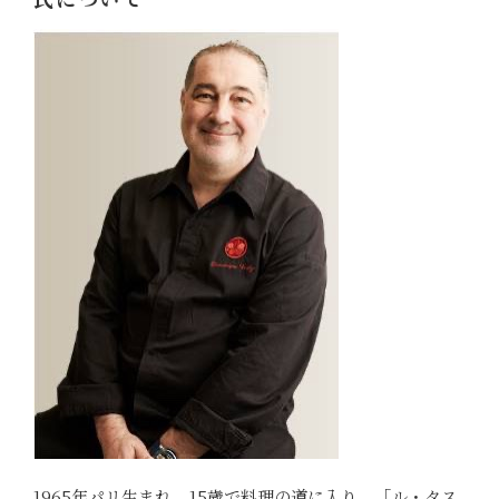
1965年パリ生まれ。15歳で料理の道に入り、「ル・タス