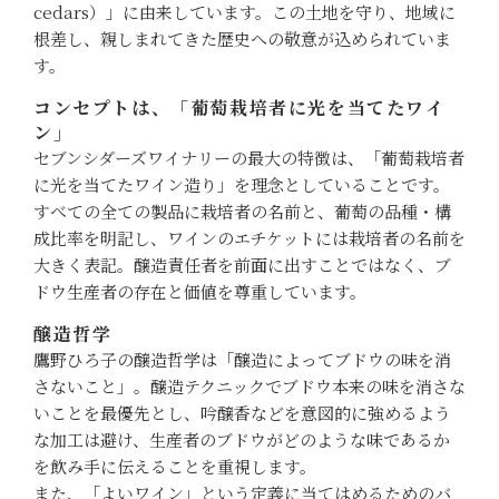
cedars）」に由来しています。この土地を守り、地域に
根差し、親しまれてきた歴史への敬意が込められていま
す。
コンセプトは、「葡萄栽培者に光を当てたワイ
ン」
セブンシダーズワイナリーの最大の特徴は、「葡萄栽培者
に光を当てたワイン造り」を理念としていることです。
すべての全ての製品に栽培者の名前と、葡萄の品種・構
成比率を明記し、ワインのエチケットには栽培者の名前を
大きく表記。醸造責任者を前面に出すことではなく、ブ
ドウ生産者の存在と価値を尊重しています。
醸造哲学
鷹野ひろ子の醸造哲学は「醸造によってブドウの味を消
さないこと」。醸造テクニックでブドウ本来の味を消さな
いことを最優先とし、吟醸香などを意図的に強めるよう
な加工は避け、生産者のブドウがどのような味であるか
を飲み手に伝えることを重視します。
また、「よいワイン」という定義に当てはめるためのバ