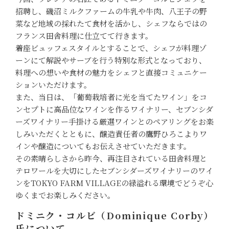
招聘し、磯沼ミルクファームの牛乳や牛肉、八王子の野
菜など地域の採れたて食材を活かし、シェフならではの
フランス田舎料理に仕立てて行きます。
着座ビュッフェスタイルとすることで、シェフが料理ゾ
ーンにて解説やサーブを行う特別な形式となっており、
料理への想いや食材の魅力をシェフと直接コミュニケー
ションいただけます。
また、当日は、「葡萄栽培者に光を当てたワイン」をコ
ンセプトに高品位なワインを作るワイナリー、セブンシダ
ーズワイナリー手掛ける厳選ワインとのペアリングをお楽
しみいただくとともに、醸造責任者の鷹野ひろこよりワ
インや醸造についてもお伝えさせていただきます。
その素晴らしさから昨今、再注目されている田舎料理と
テロワールを大切にしたセブンシダーズワイナリーのワイ
ンをTOKYO FARM VILLAGEの緑溢れる環境でどうぞ心
ゆくまでお楽しみください。
ドミニク・コルビ（Dominique Corby）
氏について