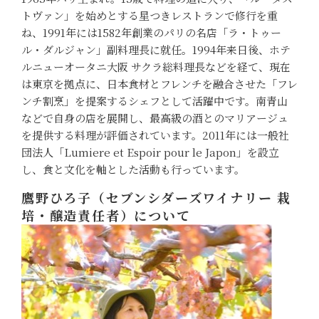
トヴァン」を始めとする星つきレストランで修行を重
ね、1991年には1582年創業のパリの名店「ラ・トゥー
ル・ダルジャン」副料理長に就任。1994年来日後、ホテ
ルニューオータニ大阪 サクラ総料理長などを経て、現在
は東京を拠点に、日本食材とフレンチを融合させた「フレ
ンチ割烹」を提案するシェフとして活躍中です。南青山
などで自身の店を展開し、最高級の酒とのマリアージュ
を提供する料理が評価されています。2011年には一般社
団法人「Lumiere et Espoir pour le Japon」を設立
し、食と文化を軸とした活動も行っています。
鷹野ひろ子（セブンシダーズワイナリー 栽
培・醸造責任者）について