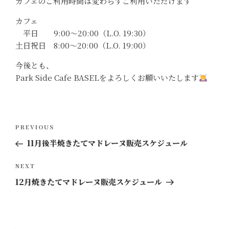
カフェのご利用時間は変わらずご利用いただけます
カフェ
平日 9:00〜20:00（L.O. 19:30）
土日祝日 8:00〜20:00（L.O. 19:00）
今後とも、
Park Side Cafe BASELをよろしくお願いいたします
投
Previous
PREVIOUS
稿
Post
11月後半焼きたてマドレーヌ販売スケジュール
ナ
ビ
Next
NEXT
ゲ
Post
12月焼きたてマドレーヌ販売スケジュール
ー
シ
ョ