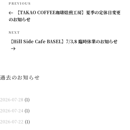
Previous
PREVIOUS
稿
Post
【TAKAO COFFEE珈琲焙煎工房】夏季の定休日変更
ナ
のお知らせ
ビ
ゲ
Next
NEXT
ー
Post
【Hill Side Cafe BASEL】7/3,8 臨時休業のお知らせ
シ
ョ
ン
過去のお知らせ
2026-07-28
(1)
2026-07-24
(1)
2026-07-22
(1)