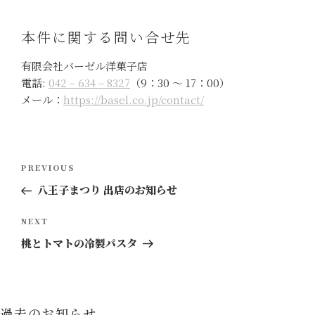
本件に関する問い合せ先
有限会社バーゼル洋菓子店
電話:
042 – 634 – 8327
（9：30 ～ 17：00）
メール：
https://basel.co.jp/contact/
投
Previous
PREVIOUS
稿
Post
八王子まつり 出店のお知らせ
ナ
ビ
Next
NEXT
ゲ
Post
桃とトマトの冷製パスタ
ー
シ
ョ
過去のお知らせ