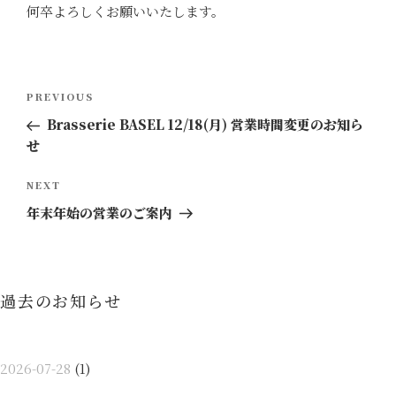
何卒よろしくお願いいたします。
投
Previous
PREVIOUS
稿
Post
Brasserie BASEL 12/18(月) 営業時間変更のお知ら
ナ
せ
ビ
ゲ
Next
NEXT
ー
Post
年末年始の営業のご案内
シ
ョ
ン
過去のお知らせ
2026-07-28
(1)