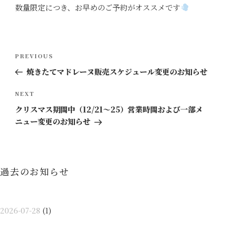
数量限定につき、お早めのご予約がオススメです
投
Previous
PREVIOUS
稿
Post
焼きたてマドレーヌ販売スケジュール変更のお知らせ
ナ
ビ
Next
NEXT
ゲ
Post
クリスマス期間中（12/21〜25）営業時間および一部メ
ー
ニュー変更のお知らせ
シ
ョ
ン
過去のお知らせ
2026-07-28
(1)