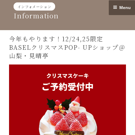
Skip
インフォメーション
Menu
to
Information
content
今年もやります！12/24,25限定
BASELクリスマスPOP- UPショップ＠
山梨・見晴亭