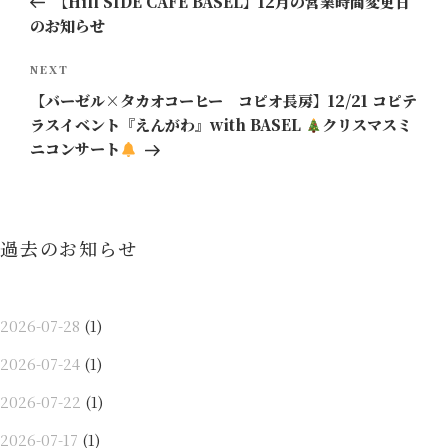
【Hill SIDE CAFE BASEL】12月の営業時間変更日
ナ
のお知らせ
ビ
ゲ
Next
NEXT
ー
Post
【バーゼル×タカオコーヒー コピオ長房】12/21 コピテ
シ
ラスイベント『えんがわ』with BASEL
クリスマスミ
ニコンサート
ョ
ン
過去のお知らせ
2026-07-28
(1)
2026-07-24
(1)
2026-07-22
(1)
2026-07-17
(1)