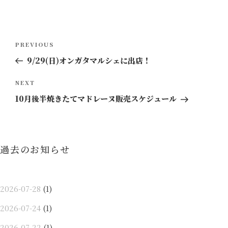
投
Previous
PREVIOUS
稿
Post
9/29(日)オンガタマルシェに出店！
ナ
ビ
Next
NEXT
ゲ
Post
10月後半焼きたてマドレーヌ販売スケジュール
ー
シ
ョ
過去のお知らせ
ン
2026-07-28
(1)
2026-07-24
(1)
2026-07-22
(1)