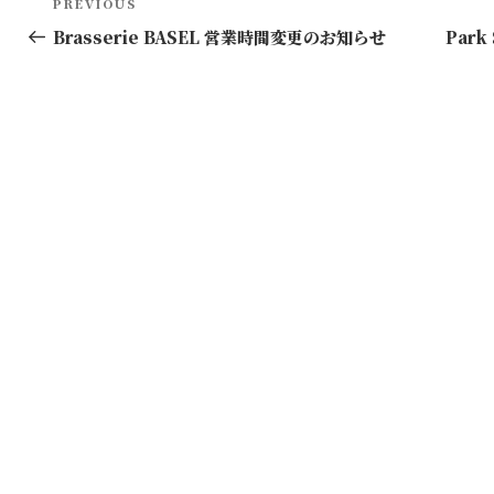
Previous
PREVIOUS
稿
Post
Brasserie BASEL 営業時間変更のお知らせ
Park
ナ
ビ
ゲ
ー
シ
ョ
ン