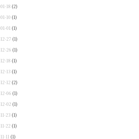
01-18
(2)
01-10
(1)
01-01
(1)
-12-27
(1)
-12-26
(1)
12-18
(1)
12-13
(1)
12-12
(2)
-12-06
(1)
-12-02
(1)
11-23
(1)
11-22
(1)
11-11
(1)