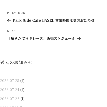
投
Previous
PREVIOUS
稿
Post
Park Side Cafe BASEL 営業時間変更のお知らせ
ナ
ビ
Next
NEXT
ゲ
Post
【焼きたてマドレーヌ】販売スケジュール
ー
シ
ョ
過去のお知らせ
ン
2026-07-28
(1)
2026-07-24
(1)
2026-07-22
(1)