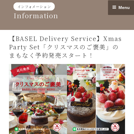
Skip
インフォメーション
Menu
to
Information
content
【BASEL Delivery Service】Xmas
Party Set「クリスマスのご褒美」の
まもなく予約発売スタート！