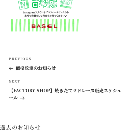
投
Previous
PREVIOUS
稿
Post
価格改定のお知らせ
ナ
ビ
Next
NEXT
ゲ
Post
【FACTORY SHOP】焼きたてマドレーヌ販売スケジュ
ー
ール
シ
ョ
ン
過去のお知らせ