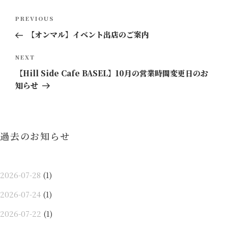
投
Previous
PREVIOUS
稿
Post
【オンマル】イベント出店のご案内
ナ
ビ
Next
NEXT
ゲ
Post
【Hill Side Cafe BASEL】10月の営業時間変更日のお
ー
知らせ
シ
ョ
ン
過去のお知らせ
2026-07-28
(1)
2026-07-24
(1)
2026-07-22
(1)