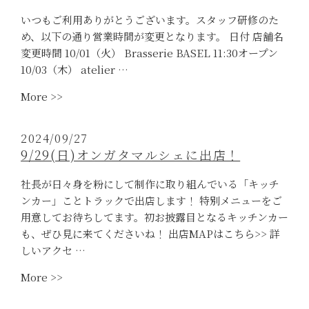
き
いつもご利用ありがとうございます。スタッフ研修のた
た
め、以下の通り営業時間が変更となります。 日付 店舗名
て
変更時間 10/01（火） Brasserie BASEL 11:30オープン
マ
10/03（木） atelier …
ド
“10
More >>
レ
月
ー
の
ヌ
2024/09/27
営
販
9/29(日)オンガタマルシェに出店！
業
売
時
ス
社長が日々身を粉にして制作に取り組んでいる「キッチ
間
ケ
ンカー」ことトラックで出店します！ 特別メニューをご
変
ジ
用意してお待ちしてます。初お披露目となるキッチンカー
更
ュ
も、ぜひ見に来てくださいね！ 出店MAPはこちら>> 詳
の
ー
しいアクセ …
お
ル”
“9/29(日)
More >>
知
オ
ら