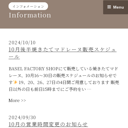
Skip
インフォメーション
Menu
to
Information
content
2024/10/10
10月後半焼きたてマドレーヌ販売スケジュ
ール
BASEL FACTORY SHOPにて販売している焼きたてマド
レーヌ、10月16〜30日の販売スケジュールのお知らせで
す
19、20、26、27日の4日間ご用意しております 販売
日以外の日も前日15時までにご予約をい …
“10
More >>
月
後
2024/09/30
半
10月の営業時間変更のお知らせ
焼