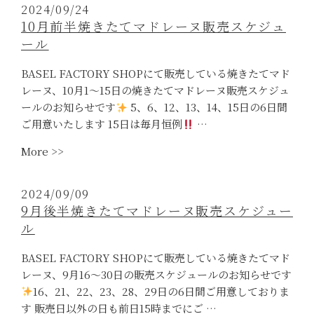
ン
せ”
2024/09/24
ガ
10月前半焼きたてマドレーヌ販売スケジュ
タ
ール
マ
ル
BASEL FACTORY SHOPにて販売している焼きたてマド
シ
レーヌ、10月1〜15日の焼きたてマドレーヌ販売スケジュ
ェ
ールのお知らせです
5、6、12、13、14、15日の6日間
に
ご用意いたします 15日は毎月恒例
…
出
“10
More >>
店！”
月
前
2024/09/09
半
9月後半焼きたてマドレーヌ販売スケジュー
焼
ル
き
た
BASEL FACTORY SHOPにて販売している焼きたてマド
て
レーヌ、9月16〜30日の販売スケジュールのお知らせです
マ
16、21、22、23、28、29日の6日間ご用意しておりま
ド
す 販売日以外の日も前日15時までにご …