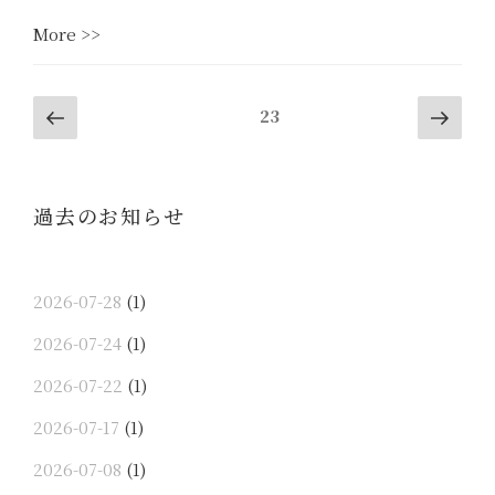
レ
“9
More >>
ー
月
ヌ
後
販
投
Previous
Next
半
売
Page
23
page
pag
稿
焼
ス
き
ケ
ナ
た
ジ
ビ
過去のお知らせ
て
ュ
ゲ
マ
ー
ー
ド
ル”
シ
レ
2026-07-28
(1)
ョ
ー
2026-07-24
(1)
ヌ
ン
販
2026-07-22
(1)
売
2026-07-17
(1)
ス
ケ
2026-07-08
(1)
ジ