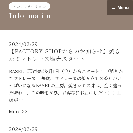
Skip
インフォメーション
Menu
to
Information
content
2024/02/29
【FACTORY SHOPからのお知らせ】焼き
たてマドレーヌ販売スタート
BASEL工房直売が3月1日（金）からスタート！ 『焼きた
てマドレーヌ』 毎朝、マドレーヌの焼き立ての香りがい
っぱいになるBASELの工房。焼きたての味は、全く違っ
た味わい。この味をぜひ、お客様にお届けしたい！！ 工
房が …
“【FACTORY
More >>
SHOP
か
2024/02/29
ら