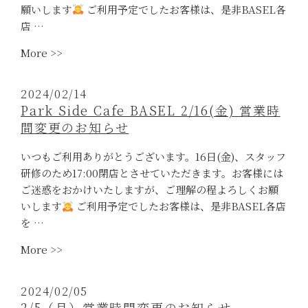
で
ー
願いします
ご利用予定でしたお客様は、是非BASEL各
お
ト”
店 …
持
“Atelier
More >>
ち
BASEL
帰
2/26(月)
り
2024/02/14
営
洋
Park Side Cafe BASEL 2/16(金) 営業時
業
菓
間変更のお知らせ
時
子
間
5％OFF
いつもご利用ありがとうございます。16日(金)、スタッフ
変
キ
研修のため17:00閉店とさせていただきます。お客様には
更
ャ
ご迷惑をおかけいたしますが、ご理解の程よろしくお願
の
ン
いします
ご利用予定でしたお客様は、是非BASEL各店
お
ペ
を …
知
ー
“Park
More >>
ら
ン
Side
せ”
（好
Cafe
評
2024/02/05
BASEL
に
2/5（月）営業時間変更のお知らせ