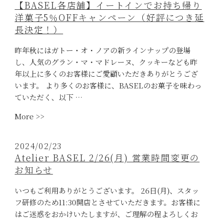
【BASEL各店舗】イートインでお持ち帰り
の
洋菓子5％OFFキャンペーン（好評につき延
お
長決定！）
知
ら
昨年秋にはガトー・オ・ノアの新ラインナップの登場
せ】
し、人気のグラン・マ・マドレーヌ、クッキーなども昨
焼
年以上に多くのお客様にご愛顧いただきありがとうござ
き
います。 より多くのお客様に、BASELのお菓子を味わっ
た
ていただく、以下 …
て
“【BASEL
マ
More >>
各
ド
店
レ
2024/02/23
舗】
ー
Atelier BASEL 2/26(月) 営業時間変更の
イ
ヌ
お知らせ
ー
販
ト
売
いつもご利用ありがとうございます。 26日(月)、スタッ
イ
ス
フ研修のため11:30開店とさせていただきます。お客様に
ン
タ
はご迷惑をおかけいたしますが、ご理解の程よろしくお