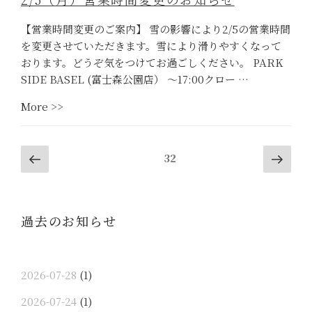
2/16(金)
つ
営
き
【営業時間変更のご案内】 雪の影響により2/5の営業時間
業
延
を変更させていただきます。雪により滑りやすくなって
時
長
おります。どうぞ気をつけてお過ごしください。 PARK
間
決
SIDE BASEL (富士森公園店） 〜17:00クロー …
変
定！）”
“2/5（月）
More >>
更
営
の
業
お
投
Previous
Next
時
知
Page
32
page
pag
稿
間
ら
変
ナ
せ”
更
ビ
過去のお知らせ
の
ゲ
お
ー
知
シ
ら
2026-07-28
(1)
ョ
せ”
2026-07-24
(1)
ン