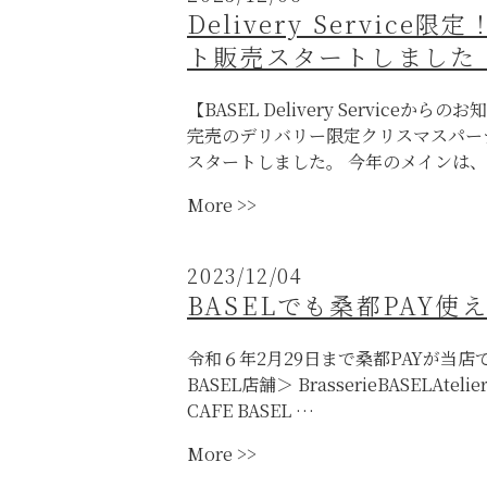
上
Delivery Servi
野
ト販売スタートしました（
原
見
晴
【BASEL Delivery Service
亭
完売のデリバリー限定クリスマスパーテ
に
スタートしました。 今年のメインは、
て
“Delivery
More >>
ク
Service
リ
限
ス
2023/12/04
定！
マ
BASELでも桑都PAY使
ク
ス
リ
POP-
令和６年2月29日まで桑都PAYが当
ス
UP
BASEL店舗＞ BrasserieBASELAtelie
マ
シ
CAFE BASEL …
ス
ョ
パ
ッ
“BASEL
More >>
ー
プ
で