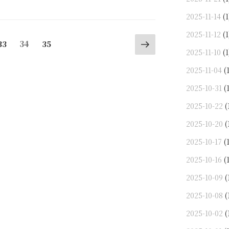
2025-11-14
(1
2025-11-12
(1
Next
Page
Page
34
Page
33
35
page
2025-11-10
(1
2025-11-04
(1
2025-10-31
(1
2025-10-22
(
2025-10-20
(
2025-10-17
(1
2025-10-16
(1
2025-10-09
(
2025-10-08
(
2025-10-02
(