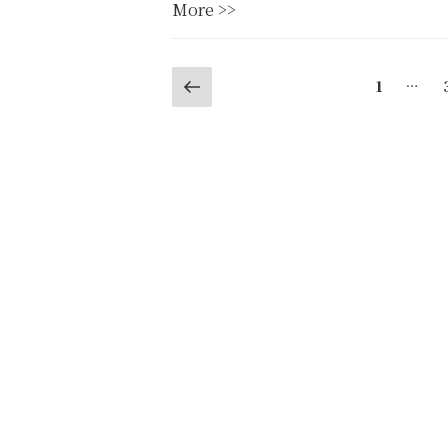
“キ
More >>
催”
ャ
ッ
投
Previous
シ
Page
1
…
page
ュ
稿
レ
ナ
ス
決
ビ
済
ゲ
で
日
ー
野
シ
市
を
ョ
応
ン
援！
４
つ
の