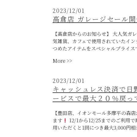
テ
開
も
ィ
2023/12/01
催”
桑
ー
高倉店 ガレージセール開
都
セ
PAY
ッ
【高倉店からのお知らせ】 大人気ガレ
使
ト
気雑貨、カフェで使用されていたイン
え
販
つめたアイテムをスペシャルプライス
ま
売
す”
ス
“高
More >>
タ
倉
ー
店
2023/12/01
ト
ガ
キャッシュレス決済で日
し
レ
ま
ービスで最大２０％戻っ
ー
し
ジ
た
セ
【豊田店、イオンモール多摩平の森店か
（12/18
ー
ます
12/1から12/25までのご利
完
ル
用いただくと1回につき最大3,000円相当
売）”
開