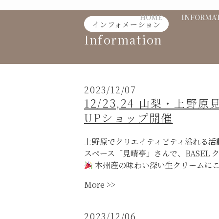
Skip
HOME
INFORMA
to
インフォメーション
content
Information
2023/12/07
12/23,24 山梨・上野
UPショップ開催
上野原でクリエイティビティ溢れる活
スペース「見晴亭」さんで、BASEL 
本州産の味わい深い生クリームにこ
“12/23,24
More >>
山
梨・
2023/12/06