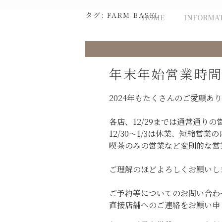
Skip
タグ:
FARM BASEL
HOME
INFORMA
to
content
年末年始営業時
2024年もたくさんのご愛顧あ
各店、12/29までは通常通り
12/30〜1/3は休業、短縮営業
喫茶のみの営業など変則的な営
ご理解のほどよろしくお願いし
ご予約等についてのお問い合わ
直接店舗へのご連絡をお願い申