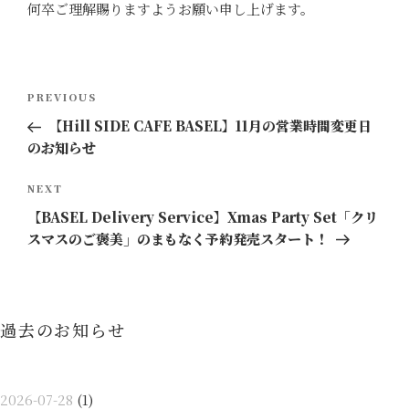
何卒ご理解賜りますようお願い申し上げます。
投
Previous
PREVIOUS
稿
Post
【Hill SIDE CAFE BASEL】11月の営業時間変更日
ナ
のお知らせ
ビ
ゲ
Next
NEXT
ー
Post
【BASEL Delivery Service】Xmas Party Set「クリ
シ
スマスのご褒美」のまもなく予約発売スタート！
ョ
ン
過去のお知らせ
2026-07-28
(1)